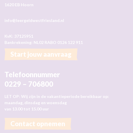
1620 EB Hoorn
info@leergeldwestfriesland.nl
KvK: 37125951
Bankrekening: NL02 RABO 0126 122 911
Start jouw aanvraag
Telefoonnummer
0229 – 706800
LET OP: Wij zijn in de vakantieperiode bereikbaar op:
maandag, dinsdag en woensdag
van 13.00 tot 15.00 uur
Contact opnemen