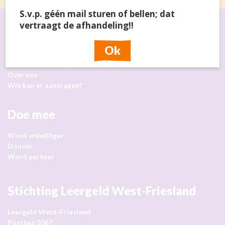
S.v.p. géén mail sturen of bellen; dat
vertraagt de afhandeling!!
Snel naar
Ok
Doe een aanvraag
Wat kun je aanvragen?
Over ons
Wie kan er aanvragen?
Doe mee
Word vrijwilliger
Doneer
Word partner
Stichting Leergeld West-Friesland
Leergeld West-Friesland
Postbus 2067