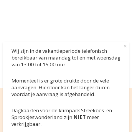
×
Wij zijn in de vakantieperiode telefonisch
Ik ben hier nieuw
bereikbaar van maandag tot en met woensdag
van 13.00 tot 15.00 uur.
Ik heb al een gezinsnummer
Momenteel is er grote drukte door de vele
aanvragen. Hierdoor kan het langer duren
Wij zijn in de vakantieperiode telefonisch bereikbaar v
voordat je aanvraag is afgehandeld.
Momenteel is er grote drukte door de vele aanvragen. Hi
Volg ons op social media
Dagkaarten voor de klimpark Streekbos en Sprookjeswo
Dagkaarten voor de klimpark Streekbos en
S.v.p. géén mail sturen of bellen; dat vertraagt de a
Sprookjeswonderland zijn
NIET
meer
verkrijgbaar.