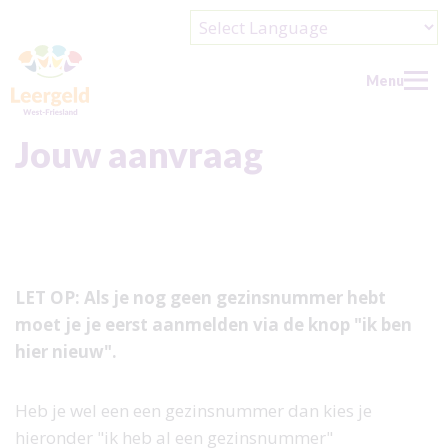
Powered by
Menu
Jouw aanvraag
Home
Doe een aanvraag
Wat kun je aanvragen?
LET OP: Als je nog geen gezinsnummer hebt
Wie kan er aanvragen?
moet je je eerst aanmelden via de knop "ik ben
Over ons
hier nieuw".
Over ons
Doe mee
Heb je wel een een gezinsnummer dan kies je
Wie zijn wij?
Doe mee
Contact
hieronder "ik heb al een gezinsnummer"
De Leergeldformule