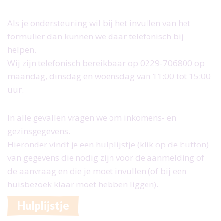
Doe mee als donateur
Doel en beleid
Doe mee als partner
Als je ondersteuning wil bij het invullen van het
Jaarverslagen
Doe mee als vrijwilliger
formulier dan kunnen we daar telefonisch bij
Inschrijven nieuwsbrief
helpen.
Meldingen- en klachtenregeling
Wij zijn telefonisch bereikbaar op 0229-706800 op
maandag, dinsdag en woensdag van 11:00 tot 15:00
Integriteit
uur.
Vacatures
Downloads
In alle gevallen vragen we om inkomens- en
gezinsgegevens.
Hieronder vindt je een hulplijstje (klik op de button)
van gegevens die nodig zijn voor de aanmelding of
de aanvraag en die je moet invullen (of bij een
huisbezoek klaar moet hebben liggen).
Hulplijstje