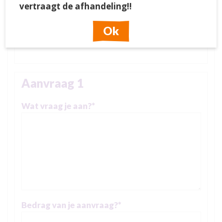
vertraagt de afhandeling!!
Ok
Groep/Klas
*
Aanvraag 1
Wat vraag je aan?
*
Bedrag van je aanvraag?
*