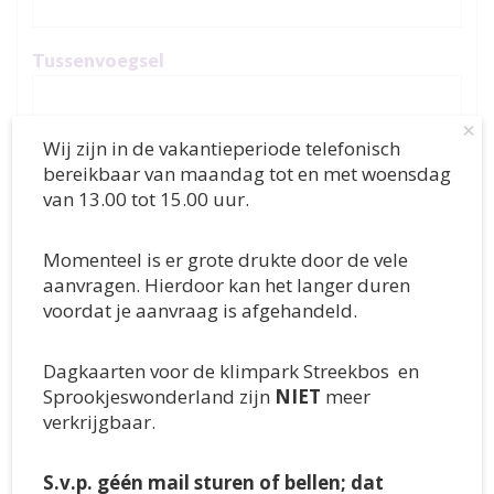
Tussenvoegsel
×
Wij zijn in de vakantieperiode telefonisch
Achternaam
*
bereikbaar van maandag tot en met woensdag
van 13.00 tot 15.00 uur.
Momenteel is er grote drukte door de vele
Geboortedatum
*
aanvragen. Hierdoor kan het langer duren
voordat je aanvraag is afgehandeld.
School
*
Dagkaarten voor de klimpark Streekbos en
Sprookjeswonderland zijn
NIET
meer
verkrijgbaar.
Soort onderwijs
*
S.v.p. géén mail sturen of bellen; dat