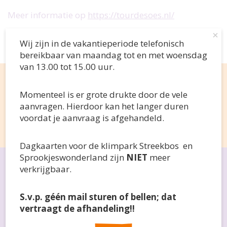
Meer informatie op
https://tourdesoes.nl/
×
Wij zijn in de vakantieperiode telefonisch
bereikbaar van maandag tot en met woensdag
van 13.00 tot 15.00 uur.
Wij zijn in de vakantieperiode telefonisch bereikbaar v
Momenteel is er grote drukte door de vele aanvragen. Hi
Volg ons op social media
Momenteel is er grote drukte door de vele
Dagkaarten voor de klimpark Streekbos en Sprookjeswo
aanvragen. Hierdoor kan het langer duren
S.v.p. géén mail sturen of bellen; dat vertraagt de a
voordat je aanvraag is afgehandeld.
Dagkaarten voor de klimpark Streekbos en
Sprookjeswonderland zijn
NIET
meer
verkrijgbaar.
Snel naar
Doe een aanvraag
S.v.p. géén mail sturen of bellen; dat
Wat kun je aanvragen?
vertraagt de afhandeling!!
Over ons
Wie kan er aanvragen?