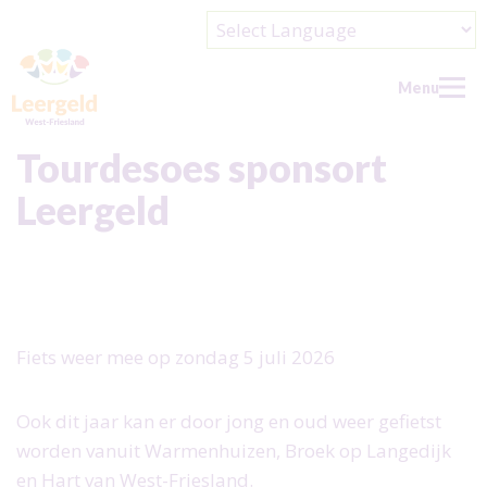
Powered by
Menu
Tourdesoes sponsort
Leergeld
Home
Doe een aanvraag
Wat kun je aanvragen?
Wie kan er aanvragen?
Fiets weer mee op zondag 5 juli 2026
Over ons
Over ons
Doe mee
Ook dit jaar kan er door jong en oud weer gefietst
worden vanuit Warmenhuizen, Broek op Langedijk
Wie zijn wij?
Doe mee
Contact
en Hart van West-Friesland.
De Leergeldformule