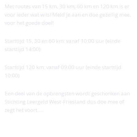
Doe mee als donateur
Met routes van 15 km, 30 km, 60 km en 120 km is er
Doel en beleid
Doe mee als partner
voor ieder wat wils! Meld je aan en doe gezellig mee,
Jaarverslagen
Doe mee als vrijwilliger
voor het goede doel!
Inschrijven nieuwsbrief
Meldingen- en klachtenregeling
Starttijd 15, 30 en 60 km: vanaf 10:00 uur (einde
Integriteit
starttijd 14:00)
Vacatures
Starttijd 120 km: vanaf 09:00 uur (einde starttijd
Downloads
10:00)
Een deel van de opbrengsten wordt geschonken aan
Stichting Leergeld West-Friesland dus doe mee of
zegt het voort.....