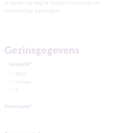
Doe mee als donateur
je verder op weg te helpen bij huidige en
Doel en beleid
toekomstige aanvragen.
Doe mee als partner
Jaarverslagen
Doe mee als vrijwilliger
Inschrijven nieuwsbrief
Meldingen- en klachtenregeling
Gezinsgegevens
Integriteit
Vacatures
Geslacht
*
Downloads
Man
Vrouw
X
Voornaam
*