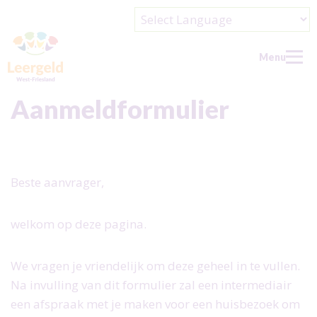
Powered by
Menu
Aanmeldformulier
Home
Doe een aanvraag
Beste aanvrager,
Wat kun je aanvragen?
Wie kan er aanvragen?
welkom op deze pagina.
Over ons
We vragen je vriendelijk om deze geheel in te vullen.
Over ons
Doe mee
Na invulling van dit formulier zal een intermediair
Wie zijn wij?
Doe mee
Contact
een afspraak met je maken voor een huisbezoek om
De Leergeldformule