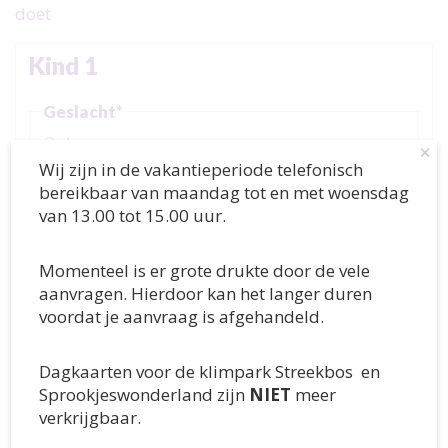
doet
Kind 1
Geslacht
*
Jongen
×
Wij zijn in de vakantieperiode telefonisch
Meisje
bereikbaar van maandag tot en met woensdag
X
van 13.00 tot 15.00 uur.
Voornaam
*
Momenteel is er grote drukte door de vele
aanvragen. Hierdoor kan het langer duren
voordat je aanvraag is afgehandeld.
Tussenvoegsel
Dagkaarten voor de klimpark Streekbos en
Sprookjeswonderland zijn
NIET
meer
verkrijgbaar.
Achternaam
*