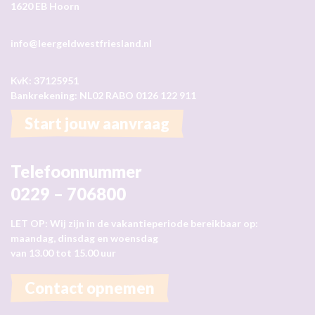
1620 EB Hoorn
info@leergeldwestfriesland.nl
KvK: 37125951
Bankrekening: NL02 RABO 0126 122 911
Start jouw aanvraag
Telefoonnummer
0229 – 706800
LET OP: Wij zijn in de vakantieperiode bereikbaar op:
maandag, dinsdag en woensdag
van 13.00 tot 15.00 uur
Contact opnemen