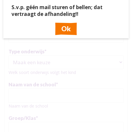
S.v.p. géén mail sturen of bellen; dat
vertraagt de afhandeling!!
Geboortedatum
*
Ok
Type onderwijs
*
Welk soort onderwijs volgt het kind
Naam van de school
*
Naam van de school
Groep/Klas
*